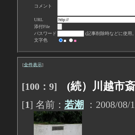
コメント
URL
添付File
パスワード
(記事削除時などに使用。
文字色
■
■
[
全件表示
]
(続）川越市
[100：9]
[
1
] 名前：
若潮
：2008/08/1