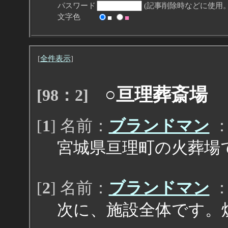
パスワード
(記事削除時などに使用。
文字色
■
■
[
全件表示
]
○亘理葬斎場
[98：2]
[
1
] 名前：
ブランドマン
：2
宮城県亘理町の火葬場
[
2
] 名前：
ブランドマン
：2
次に、施設全体です。