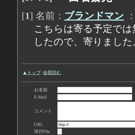
[
1
] 名前：
ブランドマン
：2
こちらは寄る予定では
したので、寄りました
▲トップ
/
全部読む
お名前
E-Mail
コメント
URL
添付File