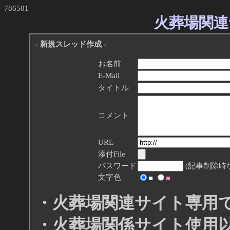
786501
火葬場関連
- 新規スレッド作成 -
お名前
E-Mail
タイトル
コメント
URL
添付File
パスワード
(記事削除時
文字色
■
■
・火葬場関連サイト専用
・火葬場関係サイト使用