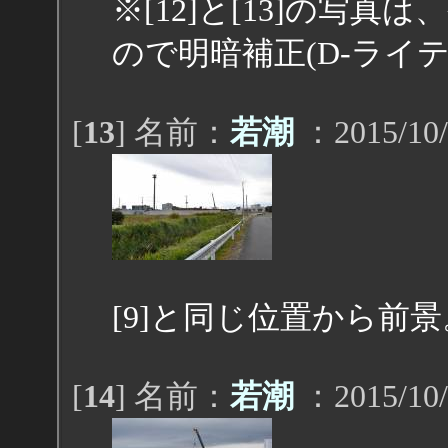
※[12]と[13]の写
ので明暗補正(D-ライ
[
13
] 名前：
若潮
：2015/10/
[9]と同じ位置から前景
[
14
] 名前：
若潮
：2015/10/