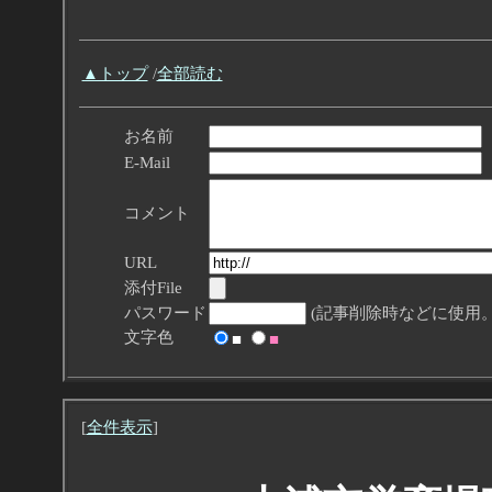
▲トップ
/
全部読む
お名前
E-Mail
コメント
URL
添付File
パスワード
(記事削除時などに使用。
文字色
■
■
[
全件表示
]