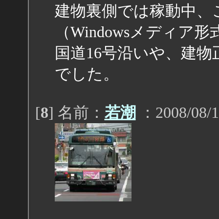
建物裏側では稼動中、
（Windowsメディア形
国道16号沿いや、建
でした。
[
8
] 名前：
若潮
：2008/08/1