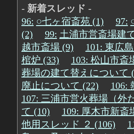
- 新着スレッド -
96:
○七ヶ宿斎苑 (1)
97:
(2)
99:
土浦市営斎場建て替
越市斎場 (9)
101: 東広
棺炉 (33)
103: 松山市斎
葬場の建て替えについて (2
廃止について (22)
106
107: 三浦市営火葬場（外だけ
て (10)
109: 厚木市新斎場
他用スレッド ２ (106)