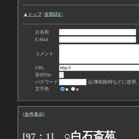
▲トップ
/
全部読む
お名前
E-Mail
コメント
URL
添付File
パスワード
(記事削除時などに使用。
文字色
■
■
[
全件表示
]
○白石斎苑
[97：1]