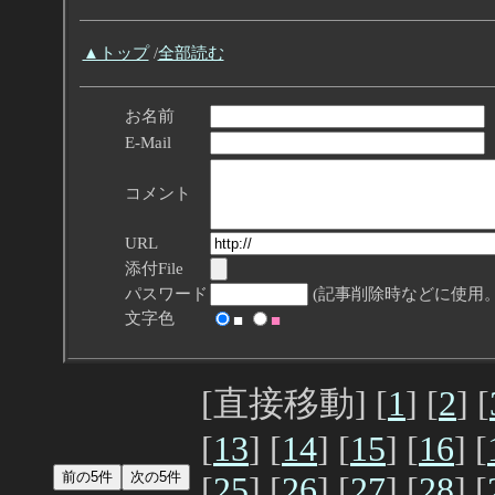
▲トップ
/
全部読む
お名前
E-Mail
コメント
URL
添付File
パスワード
(記事削除時などに使用。
文字色
■
■
[直接移動] [
1
] [
2
] [
[
13
] [
14
] [
15
] [
16
] [
[
25
] [
26
] [
27
] [
28
] [