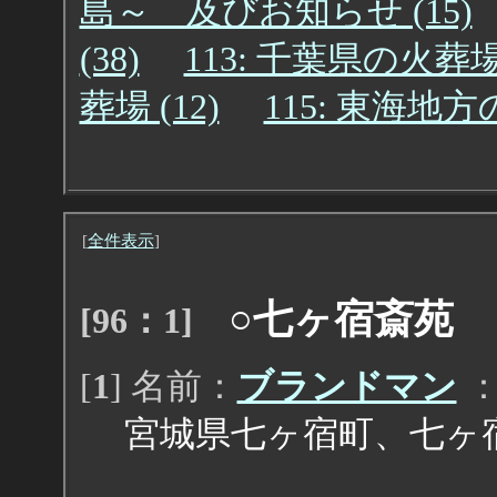
島～ 及びお知らせ (15)
(38)
113: 千葉県の火葬場
葬場 (12)
115: 東海地
[
全件表示
]
○七ヶ宿斎苑
[96：1]
[
1
] 名前：
ブランドマン
：2
宮城県七ヶ宿町、七ヶ