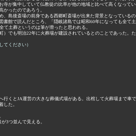
お寺が集中していて仏教徒の比率が他の地域と比べて高くなってい
高かったのであろう。
め、島後斎場の前身である西郷町斎場が出来た背景となっているの
図書館で読んだところ、「隠岐諸島では昭和60年になっても全て
、全て土葬というのは筆が滑ったと思われる。
町）でも明治22年に火葬場が建設されているとのことであった。
してください）
へ行くとJA運営の大きな葬儀式場がある。出棺して火葬場まで車で
着した。
。
口が3つ並んで見える。