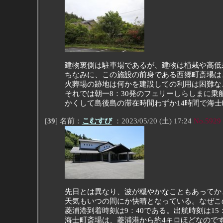
建物裏側は駐車場であるが、建物は植栽や高低
ちなみに、この施設の前身である西郷町斎場は
火葬場の跡地は何かを建設しての利用は困難な
それでは朝一8：30発のフェリーしらしまに乗
かくして島後島の滞在時間わずか14時間で海
[
39
] 名前：
こむすび
：2023/05/20 (土) 17:24
No.5929
先日とは異なり、波が穏やかなこともあってか
天気もいつの間にか快晴となっている。なぜこ
菱浦港到着時刻は9：40である。出航時刻は1
海士町斎場は、菱浦港から約4キロほどなので