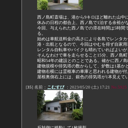
西ノ島町斎場は、港から9キロほど離れた山中
休みの日程の都合上、西ノ島で1泊する余裕が
今回、与えられた西ノ島での滞在時間は5時間
る。
始めは車航送料金の高さにより各島でレンタカ
港・出航となるので、今回はやむを得ず自家用
レンタル自転車やバイクも晴れていればよいが
そんなわけで車を走らせること15分、西ノ島
昭和54年の建設とのことである。確かに西ノ島
建物規模や排気塔の数からして、炉数は1基か
建物右横には霊柩車の車庫と思われる建物が付
屋根奥側右上には、銀色の排気塔が1本見えて
[
35
] 名前：
こむすび
：2023/05/20 (土) 17:21
No.5925
反対側に移動して1枚撮影。