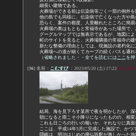
細長い建物である。
火葬場ができる前は伝染病等ごく一部の例外を
他の島でも同様に、伝染病で亡くなった方や島
恐らく、案件の都度、人里離れたところに簡易
火葬場の奥はもともと常福寺があった場所で、
グーグルマップでは無表示であるが、地図によ
町のサイトを見ると、火葬場隣接の常福寺の建
新たな整備の理由としては、現施設の老朽化に
火葬場への道が細くてカーブの続くバスも通れ
（省略されました・・全てを読むには
ここ
を押
[
36
] 名前：
こむすび
：2023/05/20 (土) 17:22
No.5926
結局、海を見下ろす某所で夜を明かしたが、深
朝になると雨こそ小降りになったものの、相変
これも日ごろの行いの報いか、それなりに真面
ここは、平成14年3月に完成した施設で、か
隠岐は、明治はじめの廃仏毀釈が激しかった地