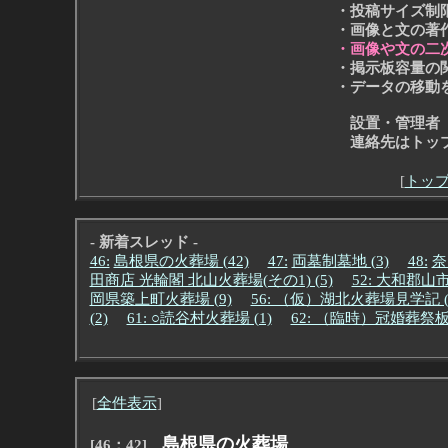
・投稿サイズ制
・画像と文の著
・画像や文の二
・掲示板容量の
・データの移動
設置・管理者
連絡先はトップ
[
トッ
- 新着スレッド -
46:
島根県の火葬場 (42)
47:
両墓制墓地 (3)
48:
奈
田商店 光輪閣 北山火葬場(その1) (5)
52: 大和郡
岡県築上町火葬場 (9)
56: （仮）湖北火葬場見学記 (1
(2)
61: ○読谷村火葬場 (1)
62: （臨時）冠婚葬祭板作
[
全件表示
]
島根県の火葬場
[46：42]