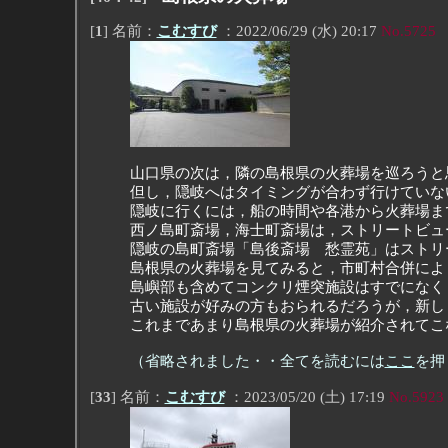
[
1
] 名前：
こむすび
：2022/06/29 (水) 20:17
No.5725
山口県の次は，隣の島根県の火葬場を巡ろうと
但し，隠岐へはタイミングが合わず行けていな
隠岐に行くには，船の時間や各港から火葬場ま
西ノ島町斎場，海士町斎場は，ストリートビュ
隠岐の島町斎場「島後斎場 愁霊苑」はストリ
島根県の火葬場を見てみると，市町村合併によ
島嶼部も含めてコンクリ煙突施設はすでになく
古い施設が好みの方もおられるだろうが，新し
これまであまり島根県の火葬場が紹介されてこ
（省略されました・・全てを読むには
ここ
を押
[
33
] 名前：
こむすび
：2023/05/20 (土) 17:19
No.5923