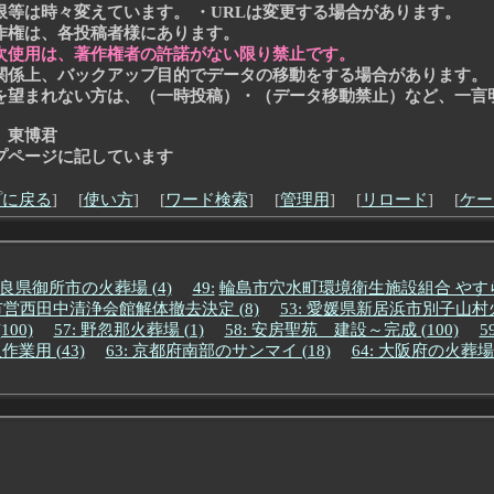
限等は時々変えています。
・URLは変更する場合があります。
作権は、各投稿者様にあります。
次使用は、著作権者の許諾がない限り禁止です。
関係上、バックアップ目的でデータの移動をする場合があります。
を望まれない方は、（一時投稿）・（データ移動禁止）など、一言
 東博君
ページに記しています
プに戻る
] [
使い方
] [
ワード検索
] [
管理用
] [
リロード
] [
ケー
良県御所市の火葬場 (4)
49:
輪島市穴水町環境衛生施設組合 やすらぎ
山市営西田中清浄会館解体撤去決定 (8)
53: 愛媛県新居浜市別子山村火
00)
57: 野忽那火葬場 (1)
58: 安房聖苑 建設～完成 (100)
5
業用 (43)
63: 京都府南部のサンマイ (18)
64: 大阪府の火葬場 (