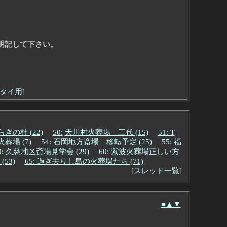
明記して下さい。
タイ用
]
の杜 (22)
50:
天川村火葬場 三代 (15)
51: T
葬場 (7)
54: 石岡地方斎場 移転予定 (25)
55: 福
9: 久慈地区斎場見学会 (29)
60: 紫波火葬場正しい方
53)
65: 過ぎ去りし島の火葬場たち (71)
[
スレッド一覧
]
■
▲
▼