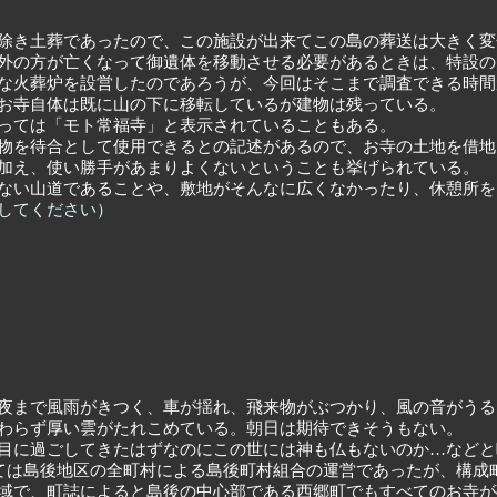
除き土葬であったので、この施設が出来てこの島の葬送は大きく変
外の方が亡くなって御遺体を移動させる必要があるときは、特設の
な火葬炉を設営したのであろうが、今回はそこまで調査できる時間
お寺自体は既に山の下に移転しているが建物は残っている。
っては「モト常福寺」と表示されていることもある。
物を待合として使用できるとの記述があるので、お寺の土地を借地
加え、使い勝手があまりよくないということも挙げられている。
ない山道であることや、敷地がそんなに広くなかったり、休憩所を
してください）
夜まで風雨がきつく、車が揺れ、飛来物がぶつかり、風の音がうる
わらず厚い雲がたれこめている。朝日は期待できそうもない。
目に過ごしてきたはずなのにこの世には神も仏もないのか…などと
つては島後地区の全町村による島後町村組合の運営であったが、構成
域で、町誌によると島後の中心部である西郷町でもすべてのお寺が