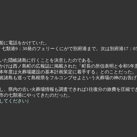
船に電話をかけていた。
七類港9：30発のフェリーくにがで別府港まで。次は別府港17：
いた隠岐諸島に行くことを決意したのである。
かけは西ノ島町の広報誌に掲載された「町長の所信表明と令和5年
本年度は火葬場建設の基本計画策定に着手する」とのことだった。
岐諸島も巡って島根県をフルコンプせよという火葬場の神のお告げ
し、県内の古い火葬場情報も調査できれば1往復分の旅費を圧縮で
市の七類港にやってきたのだった。
してください）