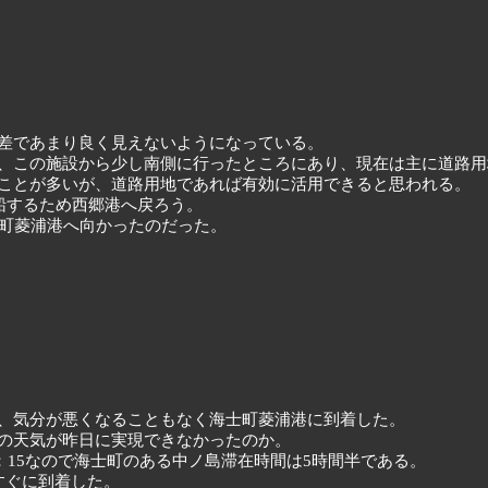
差であまり良く見えないようになっている。
、この施設から少し南側に行ったところにあり、現在は主に道路用
ことが多いが、道路用地であれば有効に活用できると思われる。
船するため西郷港へ戻ろう。
士町菱浦港へ向かったのだった。
、気分が悪くなることもなく海士町菱浦港に到着した。
の天気が昨日に実現できなかったのか。
5：15なので海士町のある中ノ島滞在時間は5時間半である。
すぐに到着した。