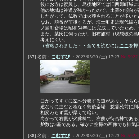
後にお寺は復興し、島後地区では旧西郷町域に
他の地域は神道が強かったので、土葬の傾向が
したがって、仏教では火葬されることが多いた
なお、順番が前後するが、海士町史近現代編を
ノ島町斎場は昭和54年には完成していたため
また、某氏に伺ったが、旧布施村（現隠岐の島
考えにくい。
（省略されました・・全てを読むには
ここ
を押
[
37
] 名前：
こむすび
：2023/05/20 (土) 17:23
No.5927
曲がってすぐに左へ分岐する道があり、そちら
道なりに進むと程なく島後斎場 愁霊苑前に到
相変わらず雲が厚くて暗い。
向かって右側が火葬棟で、左側が待合棟である
炉数は3基である。確かに空撮の画像でも排気
[
38
] 名前：
こむすび
：2023/05/20 (土) 17:23
No.5928