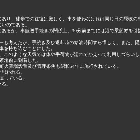
にあり、徒歩での往復は厳しく、車を使わなければ同じ日の隠岐の
ないのである。
であるが、車航送手続きの関係上、30分前までには港で乗船券を引
ーも考えたが、手続き及び返却時の給油時間すら惜しく、また、隠
車を持ち込むことにした。
、このような天気では体や手荷物が濡れてかえって利用しづらいし
町斎場前に到着した。
町火葬場設置及び管理条例も昭和54年に施行されている。
と思われる。
属している。
いる。