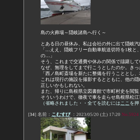
島の火葬場～隠岐諸島へ行く～
とある日の昼休み、私は会社の外に出て隠岐汽
「…ええ、隠岐フリー自動車航送切符を1枚と、
の…」
そう、これまで交通費や休みの関係で躊躇して
なぜ、無理をしてまで行こうとしたのか。きっ
「西ノ島町斎場を新たに整備を行うこととし、
これは現行の施設を撮影するとともに、他の隠
正しいかもしれない。
また、帰りに島根県立図書館で市町村史を閲覧
そういうわけで、徹夜で車を走らせ島根県松江
（省略されました・・全てを読むには
ここ
を押
[
34
] 名前：
こむすび
：2023/05/20 (土) 17:20
No.5924