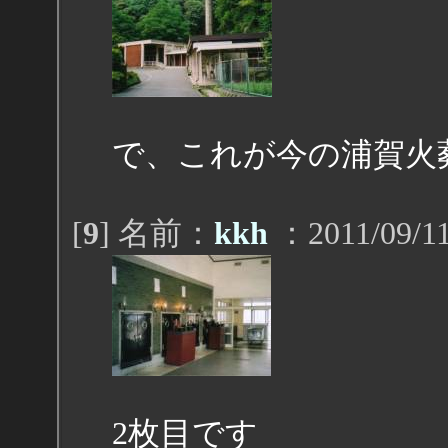
で、これが今の浦賀火
[
9
] 名前：
kkh
：2011/09/11
2枚目です