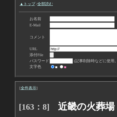
▲トップ
/
全部読む
お名前
E-Mail
コメント
URL
添付File
パスワード
(記事削除時などに使用。
文字色
■
■
[
全件表示
]
近畿の火葬場
[163：8]