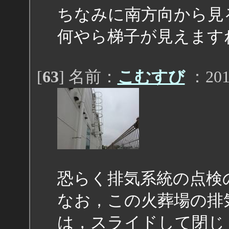
ちなみに南方向から見
何やら梯子が見えます
[
63
] 名前：
こむすび
：2011
恐らく排気系統の点検
なお，この火葬場の排
は，スライドして閉じ