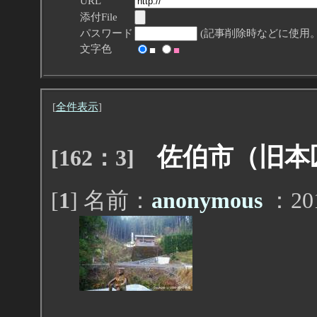
URL
添付File
パスワード
(記事削除時などに使用。
文字色
■
■
[
全件表示
]
佐伯市（旧本
[162：3]
[
1
] 名前：
anonymous
：201