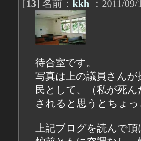
[
13
] 名前：
kkh
：2011/09/1
待合室です。
写真は上の議員さんが
民として、（私が死ん
されると思うとちょっ
上記ブログを読んで頂