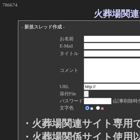
786674
火葬場関連
- 新規スレッド作成 -
お名前
E-Mail
タイトル
コメント
URL
添付File
パスワード
(記事削除時
文字色
■
■
・火葬場関連サイト専用
・火葬場関係サイト使用