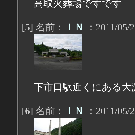
高取火葬場ですです
[
5
] 名前：
ＩＮ
：2011/05/2
下市口駅近くにある大
[
6
] 名前：
ＩＮ
：2011/05/2