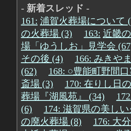
- 新着スレッド -
161:
浦賀火葬場について (1
の火葬場 (3)
163:
近畿の火
場「ゆうしお」見学会 (67
その後 (4)
166: みきや
(62)
168: ○豊能町野間口
斎場 (3)
170: 在りし日
葬場『湖風苑』 (34)
172
(6)
174: 滋賀県の美しい火
の廃火葬場 (8)
176: 