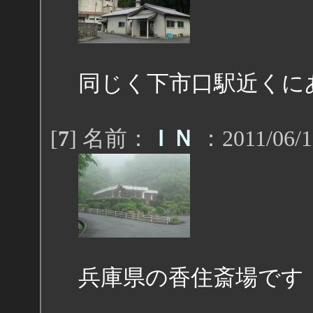
同じく下市口駅近くに
[
7
] 名前：
ＩＮ
：2011/06/1
兵庫県の香住斎場です