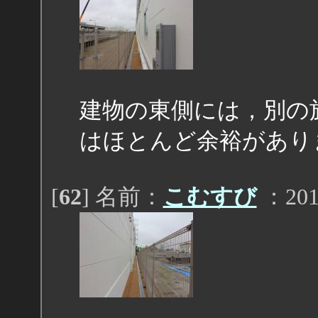
建物の東側には，別の
はほとんど余裕があり
[
62
] 名前：
こむすび
：2011