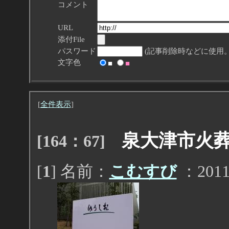
コメント
URL
添付File
パスワード
(記事削除時などに使用。
文字色
■
■
[
全件表示
]
泉大津市火
[164：67]
[
1
] 名前：
こむすび
：2011/