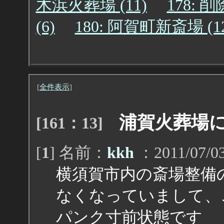
木浜火葬場 (11)
178: 削除
(6)
180: 阿賀町新斎場 (1
[
全件表示
]
浦賀火葬場
[161：13]
[
1
] 名前：
kkh
：2011/07/03
横須賀市内の斎場整備
なくなっていまして、
パンク寸前状態です