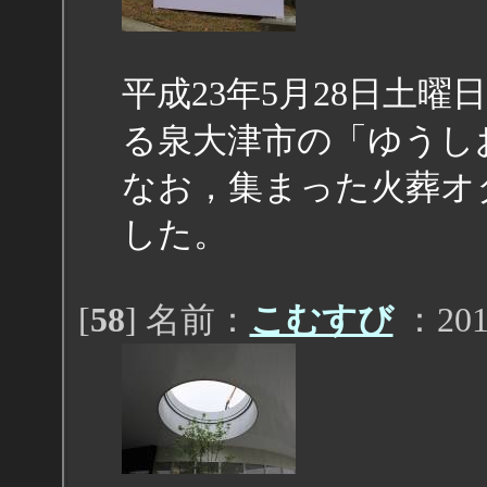
平成23年5月28日土
る泉大津市の「ゆうし
なお，集まった火葬オ
した。
[
58
] 名前：
こむすび
：2011