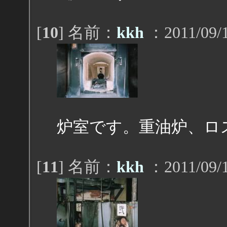
[
10
] 名前：
kkh
：2011/09/1
炉室です。重油炉、ロ
[
11
] 名前：
kkh
：2011/09/1