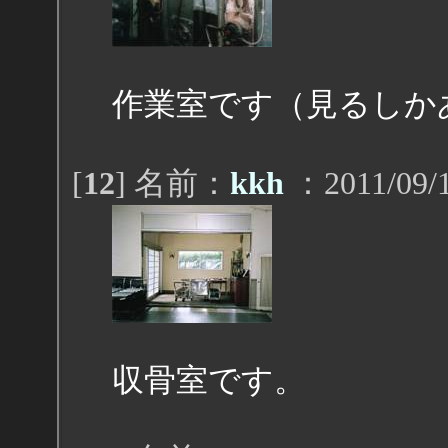
作業室です（見るしか
[
12
] 名前：
kkh
：2011/09/1
収骨室です。