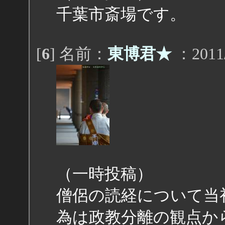
千葉市斎場です。
[
6
] 名前：
東博君★
：2011/
（一時投稿）
僧侶の読経について当
為は政教分離の観点か