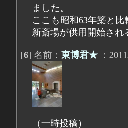
ました。
ここも昭和63年築と
新斎場が供用開始され
[
6
] 名前：
東博君★
：2011/
（一時投稿）