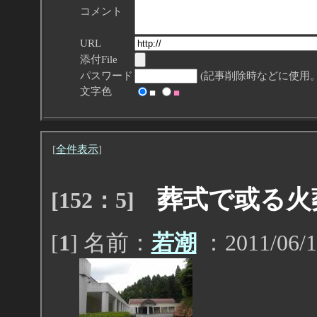
コメント
URL
添付File
パスワード
(記事削除時などに使用。
文字色
■
■
[
全件表示
]
葬式で或る火
[152：5]
[
1
] 名前：
若潮
：2011/06/1