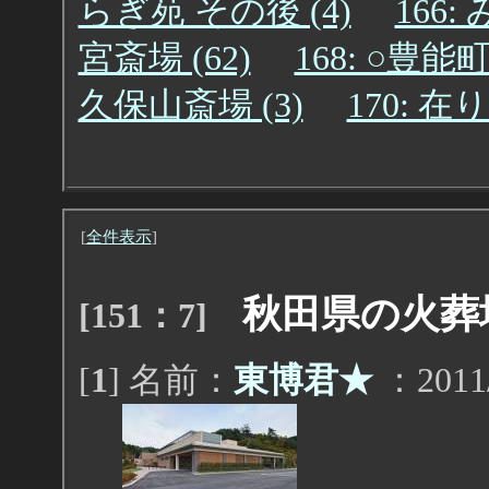
らぎ苑 その後 (4)
166:
宮斎場 (62)
168: ○豊
久保山斎場 (3)
170: 
[
全件表示
]
秋田県の火葬
[151：7]
[
1
] 名前：
東博君★
：2011/