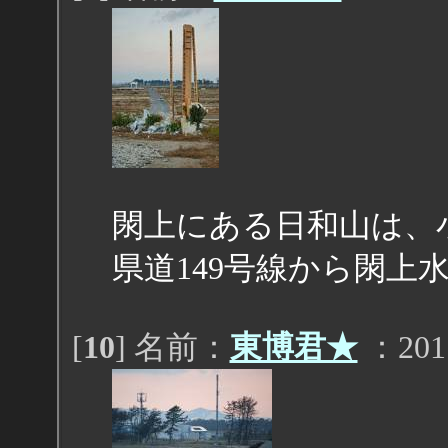
閖上にある日和山は、
県道149号線から閖上
[
10
] 名前：
東博君★
：2011