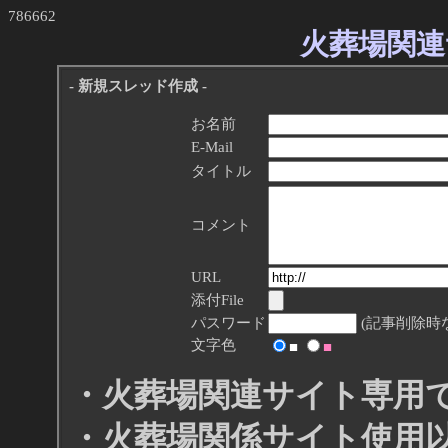
786662
火葬場関連
- 新規スレッド作成 -
お名前
E-Mail
タイトル
コメント
URL
添付File
パスワード
(記事削除時
文字色
■
■
・火葬場関連サイト専用
・火葬場関係サイト使用