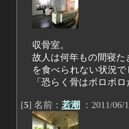
収骨室。
故人は何年もの間寝た
を食べられない状況で
「恐らく骨はボロボロ
[
5
] 名前：
若潮
：2011/06/1