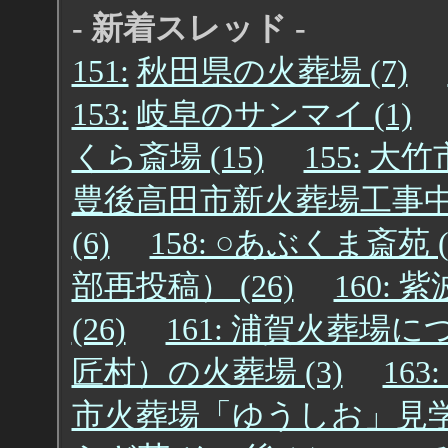
- 新着スレッド -
151:
秋田県の火葬場 (7)
153:
岐阜のサンマイ (1)
くら斎場 (15)
155:
大竹
豊後高田市新火葬場工事中 (
(6)
158: ○あぶくま斎苑 (
部再投稿） (26)
160:
(26)
161: 浦賀火葬場につ
匠村）の火葬場 (3)
163
市火葬場「ゆうしお」見学会 