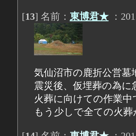
[
13
] 名前：
東博君★
：2011
気仙沼市の鹿折公営墓
震災後、仮埋葬の為に
火葬に向けての作業中
もう少しで全ての火葬
[
14
] 名前：
東博君★
：2011