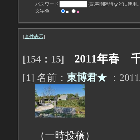
パスワード
(記事削除時などに使用。
文字色
■
■
[
全件表示
]
2011年春
[154：15]
[
1
] 名前：
東博君★
：2011/
（一時投稿）