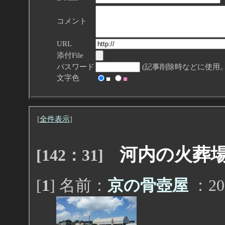
コメント
URL
添付File
パスワード
(記事削除時などに使用。
文字色
■
■
[
全件表示
]
河内の火葬
[142：31]
[
1
] 名前：
京の骨壺屋
：201