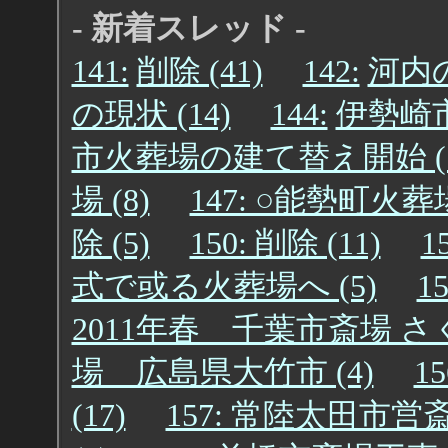
- 新着スレッド -
141:
削除 (41)
142:
河内の
の現状 (14)
144:
伊勢崎市
市火葬場の建て替え開始 (1
場 (8)
147: ○能勢町火葬場 
除 (5)
150: 削除 (11)
1
式で或る火葬場へ (5)
1
2011年春 千葉市斎場 さく
場 広島県大竹市 (4)
1
(17)
157: 常陸太田市営斎場