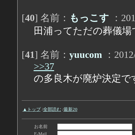
[
40
] 名前：
もっこす
：2012
田浦ってただの葬儀場
[
41
] 名前：
yuucom
：2012/
>>37
の多良木が廃炉決定で
▲トップ
/
全部読む
/
最新20
お名前
E-Mail