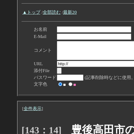
▲トップ
/
全部読む
/
最新20
お名前
E-Mail
コメント
URL
添付File
パスワード
(記事削除時などに使用。
文字色
■
■
[
全件表示
]
豊後高田市
[143：14]