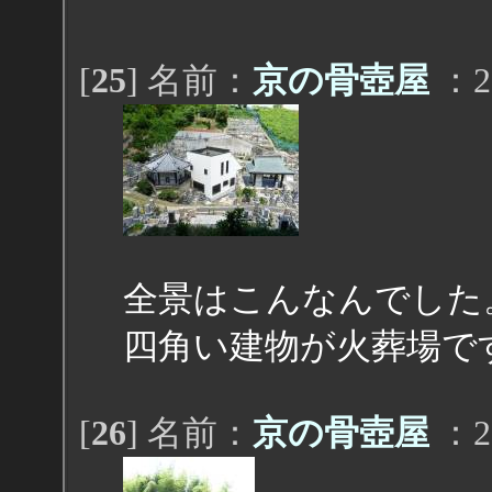
[
25
] 名前：
京の骨壺屋
：20
全景はこんなんでした
四角い建物が火葬場で
[
26
] 名前：
京の骨壺屋
：20