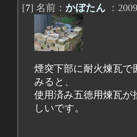
[
7
] 名前：
かぼたん
：2009/
煙突下部に耐火煉瓦で
みると、
使用済み五徳用煉瓦が
しいです。