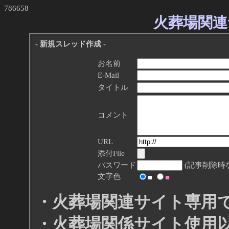
786658
火葬場関連
- 新規スレッド作成 -
お名前
E-Mail
タイトル
コメント
URL
添付File
パスワード
(記事削除時
文字色
■
■
・火葬場関連サイト専用
・火葬場関係サイト使用