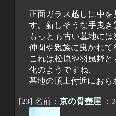
正面ガラス越しに中を
す。新しそうな手曳き
もっとも古い墓地には
仲間や親族に曳かれて
これは松原や羽曳野と
化のようですね。
墓地の頂上付近におら
[
23
] 名前：
京の骨壺屋
：20