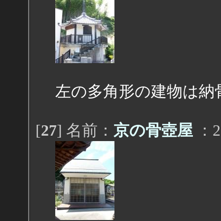
左の多角形の建物は納
[
27
] 名前：
京の骨壺屋
：20