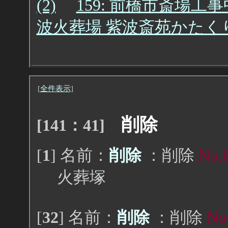
(2)
159: 前橋市斎場工事
波火葬場 紫波斎苑かたくりの
[
全件表示
]
削除
[141：41]
[
1
] 名前：
削除
：削除
No.
火葬塚
[
32
] 名前：
削除
：削除
No