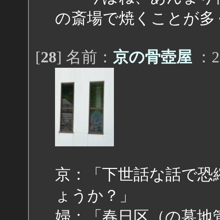
の斎場で焼くことが多
[
28
] 名前：
京の骨壺屋
：20
京：「下世話な話で恐
ょうか？」
婦：「春日区（の墓地