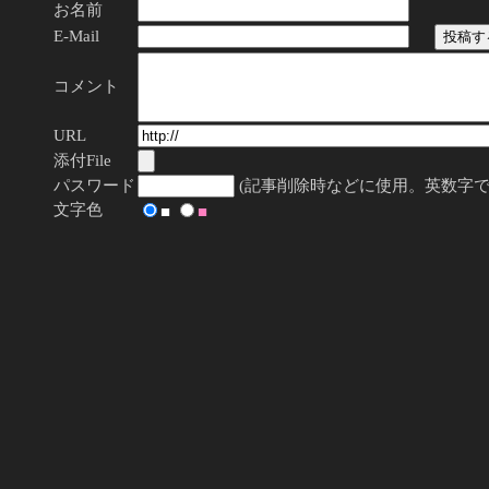
お名前
E-Mail
コメント
URL
添付File
パスワード
(記事削除時などに使用。英数字で
文字色
■
■