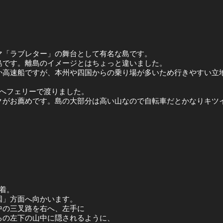
マ「ラブレター」の舞台として有名な島です。
な島です。離島のイメージとはちょっと違いました。
か高速船ですが、本州や四国からの乗り場が多いため行きやすい立
港へフェリーで渡りました。
クがお薦めです。島の大部分は高い山なので自転車だとかなりキツ
着。
国」方面へ向かいます。
中の三叉路を右へ、左手に
ろの左下の山中に隠されるように、