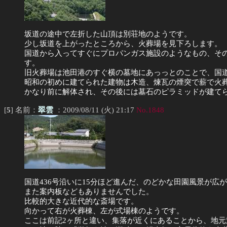
坂道の途中で左折した山頂は別荘地のようです。
少し坂道を上がったところから、火葬場を見下ろします。
国道から入ってすぐにプロパンガス施設のようなもの、そ
す。
旧火葬場は池田港のすぐ横の墓地にあっっとのことで、国
昭和の初めに建てられた建物は木造、煉瓦の煙突で薪で火
かなり前に解体され、その後には墓石のピラミッドが建て
[
5
] 名前：
翠雲
：2009/08/11 (火) 21:17
No.1848
国道436号沿いに15分ほど進んだ、のどかな田園風景が
また案内板などもありませんでした。
比較的大きな近代的な斎場です。
向かって右が火葬棟、左が式場棟のようです。
ここは前記2ヶ所と違い、集落が近くにあることから、地