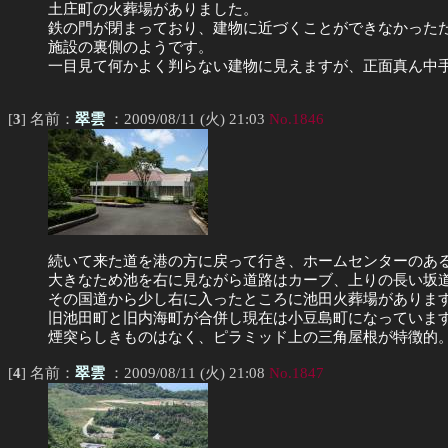
土庄町の火葬場がありました。
鉄の門が閉まっており、建物に近づくことができなかった
施設の裏側のようです。
一目見て何かよく判らない建物に見えますが、正面真ん中
[
3
] 名前：
翠雲
：2009/08/11 (火) 21:03
No.1846
続いて来た道を港の方に戻って行き、ホームセンターのある
大きなため池を右に見ながら道路はカーブ、上りの長い坂
その国道から少し右に入ったところに池田火葬場がありま
旧池田町と旧内海町が合併し現在は小豆島町になっていま
煙突らしきものはなく、ピラミッド上の三角屋根が特徴的
[
4
] 名前：
翠雲
：2009/08/11 (火) 21:08
No.1847