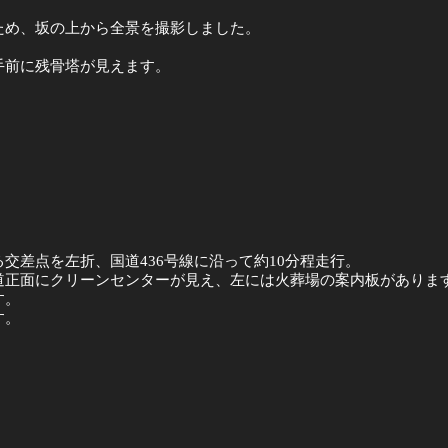
ため、坂の上から全景を撮影しました。
手前に残骨塔が見えます。
交差点を左折、国道436号線に沿って約10分程走行。
道正面にクリーンセンターが見え、左には火葬場の案内板がありま
す。
す。
。