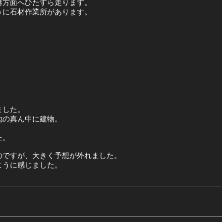
港方面へひたすら走ります。
うに石材作業所があります。
ました。
地の真ん中に建物。
た。
のですが、大きく予想が外れました。
ように感じました。