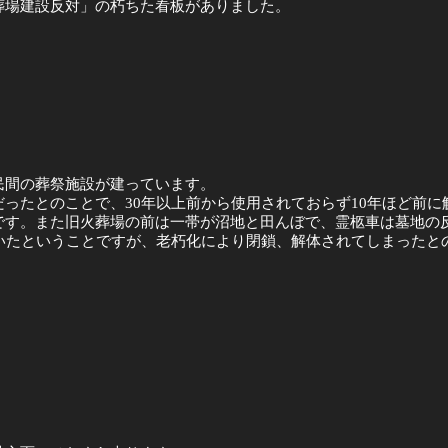
葬場建設反対」の朽ちた看板がありました。
民間の葬祭施設が建っています。
ったとのことで、30年以上前から使用されておらず10年ほど前
です。また旧火葬場の前は一帯が沼地と田んぼで、霊柩車は墓地の
いたということですが、老朽化により閉鎖、解体されてしまったと