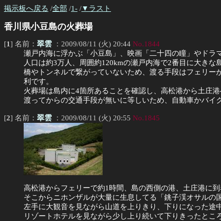
掲示板へ戻る
/
全部
/
1-
/
▼ラスト
香川県小豆島の火葬場
[
1
] 名前：
翠雲
：2009/08/11 (火) 20:44
No.1844
瀬戸内海に浮かぶ「小豆島」、映画「二十四の瞳」やドラ
人口は約3万人、周囲約120kmの瀬戸内海で2番目に大き
橋やトンネルで繋がっていないため、渡る手段はフェリー
利です。
火葬場は島内に4箇所あることを確認し、高松港から土庄
渡ってからの交通手段が無いに等しいため、自動車かバイ
[
2
] 名前：
翠雲
：2009/08/11 (火) 20:55
No.1845
高松港からフェリーで約1時間、島の西側の港、土庄港に到
そこからニホンザルが大量に生息してる「銚子渓オサルの
左手に大観音を見ながら山道を上りきり、下りになった途
リゾートホテルを見ながら少し上り続いて下りきったとこ