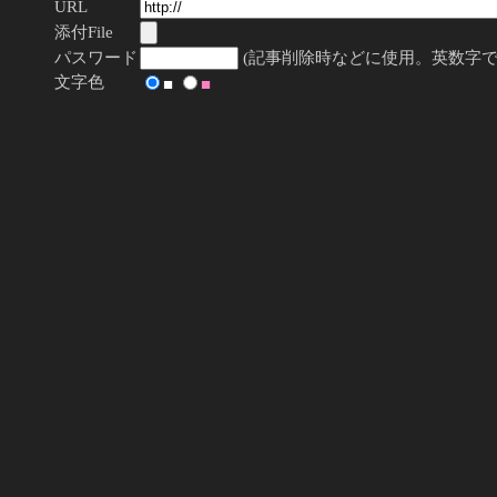
URL
添付File
パスワード
(記事削除時などに使用。英数字で
文字色
■
■