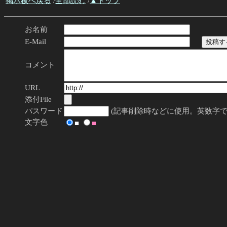
掲示板へ戻る
/
全部読む
/
▲トップ
お名前
E-Mail
コメント
URL
添付File
パスワード
(記事削除時などに使用。英数字で
文字色
■
■