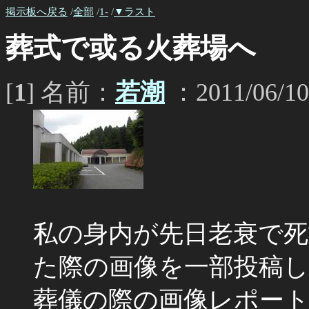
掲示板へ戻る
/
全部
/
1-
/
▼ラスト
葬式で或る火葬場へ
[
1
] 名前：
若潮
：2011/06/10
私の身内が先日老衰で死
た際の画像を一部投稿
葬儀の際の画像レポー